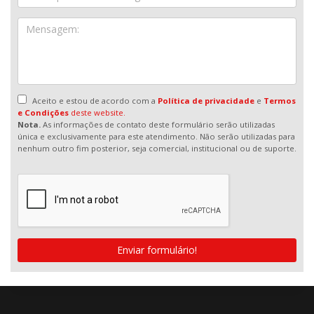
Aceito e estou de acordo com a
Política de privacidade
e
Termos
e Condições
deste website.
Nota.
As informações de contato deste formulário serão utilizadas
única e exclusivamente para este atendimento. Não serão utilizadas para
nenhum outro fim posterior, seja comercial, institucional ou de suporte.
Enviar formulário!