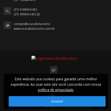
(37) 9 9904-5452
(37) 99904-5452
contato@voaraltoturismo
www.voaraltoturismo.com.br
Política de privacidade
|
Termos e Condições
Este website usa cookies para garantir uma melhor
2022 © Todos os direitos reservados.
experiência. Ao usar este site você concorda com nossa
política de privacidade.
Aceitar!