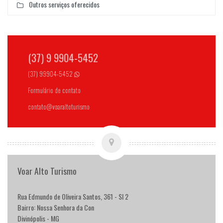
Outros serviços oferecidos
(37) 9 9904-5452
(37) 99904-5452
Formulário de contato
contato@voaraltoturismo
Voar Alto Turismo
Rua Edmundo de Oliveira Santos, 361 - Sl 2
Bairro: Nossa Senhora da Con
Divinópolis - MG