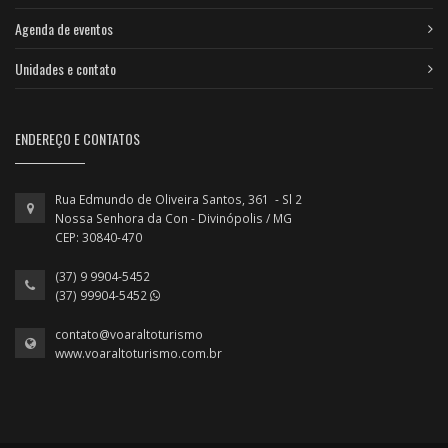
Agenda de eventos
Unidades e contato
ENDEREÇO E CONTATOS
Rua Edmundo de Oliveira Santos, 361 - Sl 2
Nossa Senhora da Con - Divinópolis / MG
CEP: 30840-470
(37) 9 9904-5452
(37) 99904-5452
contato@voaraltoturismo
www.voaraltoturismo.com.br