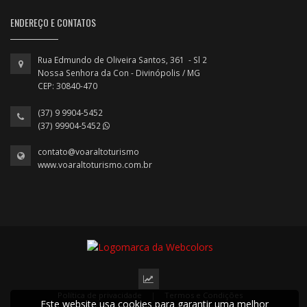
ENDEREÇO E CONTATOS
Rua Edmundo de Oliveira Santos, 361 - Sl 2
Nossa Senhora da Con - Divinópolis / MG
CEP: 30840-470
(37) 9 9904-5452
(37) 99904-5452
contato@voaraltoturismo
www.voaraltoturismo.com.br
Política de privacidade
|
Termos e Condições
Este website usa cookies para garantir uma melhor
2022 © Todos os direitos reservados.