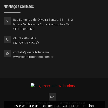
ENDEREÇO E CONTATOS
Rua Edmundo de Oliveira Santos, 361 - Sl 2
Nossa Senhora da Con - Divinópolis / MG
CEP: 30840-470
(37) 9 9904-5452
(37) 99904-5452
contato@voaraltoturismo
www.voaraltoturismo.com.br
Política de privacidade
|
Termos e Condições
Este website usa cookies para garantir uma melhor
2022 © Todos os direitos reservados.